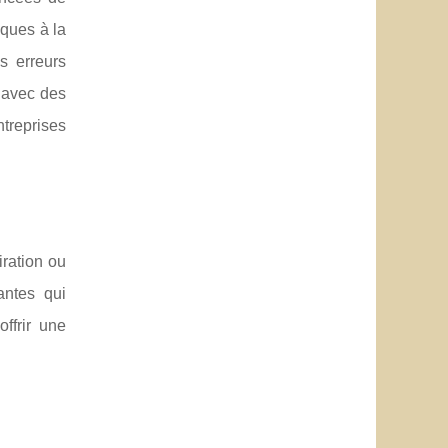
iques à la
s erreurs
r avec des
ntreprises
iration ou
antes qui
ffrir une