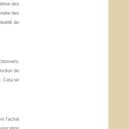
tilise des
urisée des
tialité de
ctionnels,
onction de
e. Cela se
s l'achat
munication