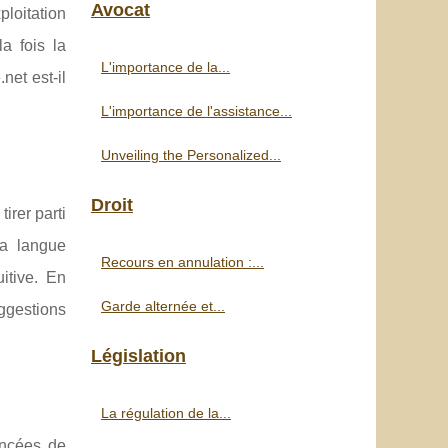
Avocat
ploitation
a fois la
L'importance de la...
net est-il
L'importance de l'assistance...
Unveiling the Personalized...
Droit
irer parti
la langue
Recours en annulation :...
itive. En
Garde alternée et...
ggestions
Législation
La régulation de la...
ancées de